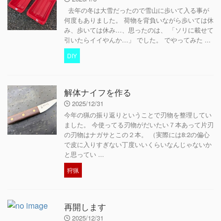
去年の冬は大雪だったので雪山に歩いて入る事が
何度もありました。 荷物を背負いながら歩いては休
み、歩いては休み…、思ったのは、 「ソリに載せて
引いたらイイやんか…」 でした。 でやってみた ...
DIY
解体ナイフを作る
2025/12/31
今年の猟の振り返りということで刃物を整理してい
ました。 今使ってる刃物がだいたい７本あって片刃
の刃物はナガサとこの２本。 （実際には8:2の偏心
で皮に入りすぎない丁度いいくらいなんじゃないか
と思ってい ...
狩猟
再開します
2025/12/31