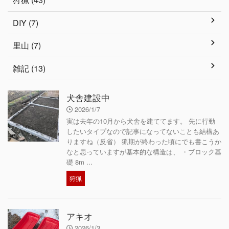
DIY (7)
里山 (7)
雑記 (13)
犬舎建設中
2026/1/7
実は去年の10月から犬舎を建ててます。 先に行動
したいタイプなので記事になってないことも結構あ
りますね（反省） 猟期が終わった頃にでも書こうか
なと思っていますが基本的な構造は、 ・ブロック基
礎 8m ...
狩猟
アキオ
2026/1/3