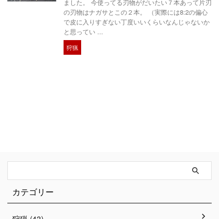
ました。 今使ってる刃物がだいたい７本あって片刃
の刃物はナガサとこの２本。 （実際には8:2の偏心
で皮に入りすぎない丁度いいくらいなんじゃないか
と思ってい ...
狩猟
カテゴリー
狩猟 (43)