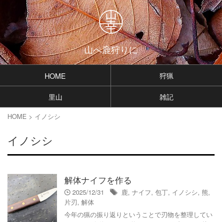
山へ鹿狩りに
狩猟
HOME
里山
雑記
HOME
>
イノシシ
イノシシ
解体ナイフを作る
2025/12/31
鹿
,
ナイフ
,
包丁
,
イノシシ
,
熊
,
片刃
,
解体
今年の猟の振り返りということで刃物を整理してい