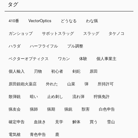
タグ
410番
VectorOptics
どうなる
わな猟
ガンショップ
サボットスラッグ
スラッグ
タケノコ
ハラダ
ハーフライフル
プル調整
ベクターオプティクス
ワカン
体験
個人事業主
個人輸入
刃物
初心者
剣鉈
原田
原田銃砲火薬店
外れた
山菜
弾
所持許可
散弾銃
暗い
止め刺し
流れ弾
狩猟免許
猟友会
猟師
猟期
猟銃
獣害
白色申告
確定申告
血抜き
見学
解体
買う
雪山
電気槍
青色申告
鹿