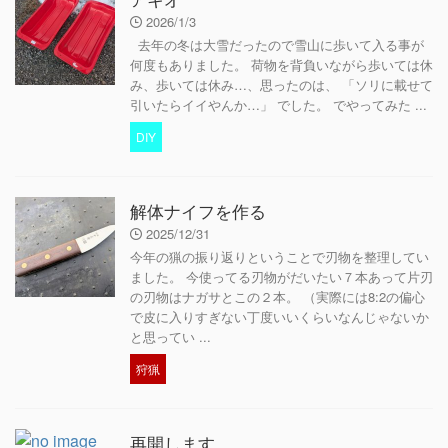
2026/1/3
去年の冬は大雪だったので雪山に歩いて入る事が
何度もありました。 荷物を背負いながら歩いては休
み、歩いては休み…、思ったのは、 「ソリに載せて
引いたらイイやんか…」 でした。 でやってみた ...
DIY
解体ナイフを作る
2025/12/31
今年の猟の振り返りということで刃物を整理してい
ました。 今使ってる刃物がだいたい７本あって片刃
の刃物はナガサとこの２本。 （実際には8:2の偏心
で皮に入りすぎない丁度いいくらいなんじゃないか
と思ってい ...
狩猟
再開します