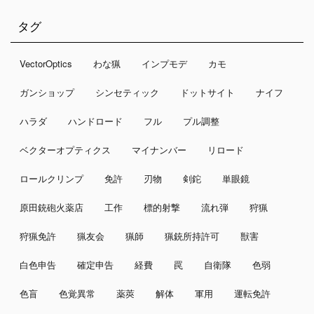
タグ
VectorOptics
わな猟
インプモデ
カモ
ガンショップ
シンセティック
ドットサイト
ナイフ
ハラダ
ハンドロード
フル
プル調整
ベクターオプティクス
マイナンバー
リロード
ロールクリンプ
免許
刃物
剣鉈
単眼鏡
原田銃砲火薬店
工作
標的射撃
流れ弾
狩猟
狩猟免許
猟友会
猟師
猟銃所持許可
獣害
白色申告
確定申告
経費
罠
自衛隊
色弱
色盲
色覚異常
薬莢
解体
軍用
運転免許