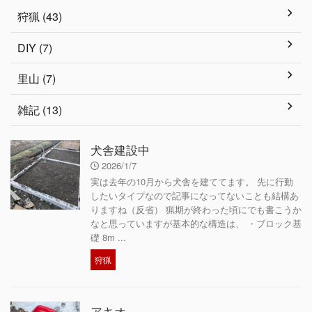
狩猟 (43)
DIY (7)
里山 (7)
雑記 (13)
犬舎建設中
2026/1/7
実は去年の10月から犬舎を建ててます。 先に行動
したいタイプなので記事になってないことも結構あ
りますね（反省） 猟期が終わった頃にでも書こうか
なと思っていますが基本的な構造は、 ・ブロック基
礎 8m ...
狩猟
アキオ