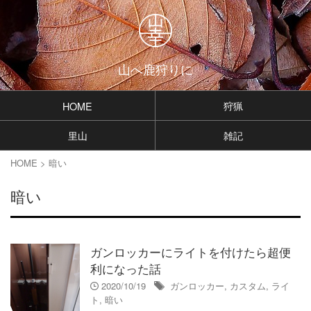
山へ鹿狩りに
狩猟
HOME
里山
雑記
HOME
>
暗い
暗い
ガンロッカーにライトを付けたら超便
利になった話
2020/10/19
ガンロッカー
,
カスタム
,
ライ
ト
,
暗い