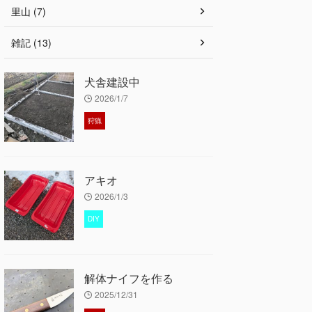
里山 (7)
雑記 (13)
犬舎建設中
2026/1/7
狩猟
アキオ
2026/1/3
DIY
解体ナイフを作る
2025/12/31