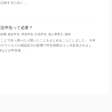
録するために ...
確定申告って必要？
,
経費
,
確定申告
,
青色申告
,
白色申告
,
個人事業主
,
猟師
ことで色々調べたり聞いたことをまとめることにしました。 今年
コロナウイルスの感染拡大の影響で申告期限が１ヶ月延長されまし
などが申告後 ...