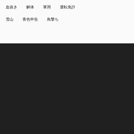
血抜き
解体
軍用
運転免許
雪山
青色申告
鳥撃ち