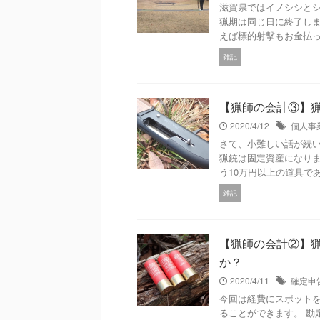
滋賀県ではイノシシと
猟期は同じ日に終了しま
えば標的射撃もお金払って
雑記
【猟師の会計③】
2020/4/12
個人事
さて、小難しい話が続い
猟銃は固定資産になりま
う10万円以上の道具である
雑記
【猟師の会計②】
か？
2020/4/11
確定申
今回は経費にスポットを
ることができます。 勘