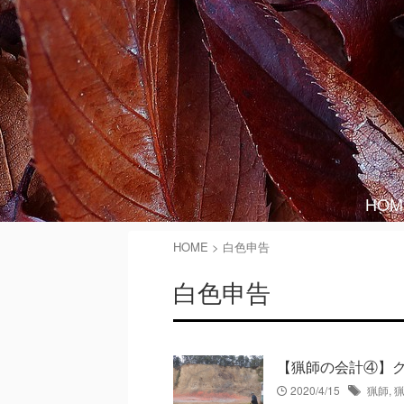
HOM
HOME
>
白色申告
白色申告
【猟師の会計④】
2020/4/15
猟師
,