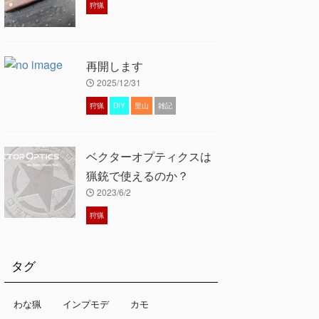
狩猟
再開します
2025/12/31
狩猟
DIY
里山
雑記
ベクターオプティクスは
猟銃で使えるのか？
2023/6/2
狩猟
タグ
わな猟
インプモデ
カモ