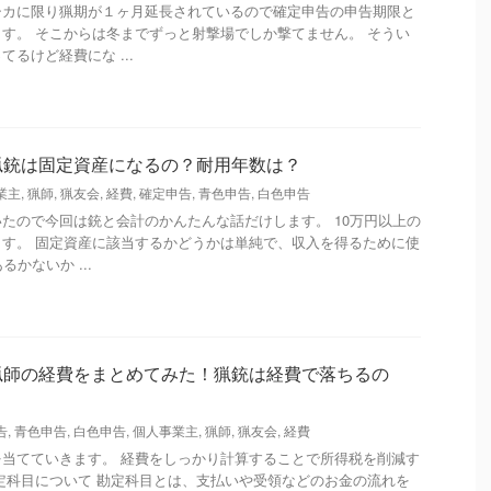
シカに限り猟期が１ヶ月延長されているので確定申告の申告期限と
す。 そこからは冬までずっと射撃場でしか撃てません。 そうい
るけど経費にな ...
猟銃は固定資産になるの？耐用年数は？
業主
,
猟師
,
猟友会
,
経費
,
確定申告
,
青色申告
,
白色申告
たので今回は銃と会計のかんたんな話だけします。 10万円以上の
す。 固定資産に該当するかどうかは単純で、収入を得るために使
かないか ...
猟師の経費をまとめてみた！猟銃は経費で落ちるの
告
,
青色申告
,
白色申告
,
個人事業主
,
猟師
,
猟友会
,
経費
当てていきます。 経費をしっかり計算することで所得税を削減す
定科目について 勘定科目とは、支払いや受領などのお金の流れを