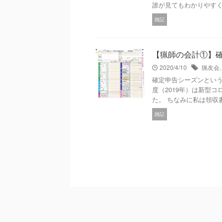
誰が見てもわかりやすく記
雑記
【猟師の会計①】
2020/4/10
猟友会
確定申告シーズンという
度（2019年）は新型
た。 ちなみに私は領収書
雑記