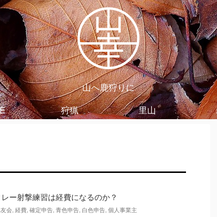
山へ鹿狩りに
E
狩猟
里山
クレー射撃練習は経費になるのか？
猟友会
,
経費
,
確定申告
,
青色申告
,
白色申告
,
個人事業主