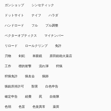
ガンショップ
シンセティック
ドットサイト
ナイフ
ハラダ
ハンドロード
フル
プル調整
ベクターオプティクス
マイナンバー
リロード
ロールクリンプ
免許
刃物
剣鉈
単眼鏡
原田銃砲火薬店
工作
標的射撃
流れ弾
狩猟
狩猟免許
猟友会
猟師
猟銃所持許可
獣害
白色申告
確定申告
経費
罠
自衛隊
色弱
色盲
色覚異常
薬莢